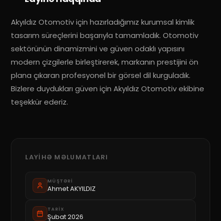
Akyıldız Otomotiv için hazırladığımız kurumsal kimlik
tasarım süreçlerini başarıyla tamamladık. Otomotiv
sektörünün dinamizmini ve güven odaklı yapısını
modern çizgilerle birleştirerek, markanın prestijini ön
plana çıkaran profesyonel bir görsel dil kurguladık.
Bizlere duydukları güven için Akyıldız Otomotiv ekibine
teşekkür ederiz.
LAYIHƏ MƏLUMATLARI
MÜŞTƏRI
Ahmet AKYILDIZ
TARIX
Şubat 2026