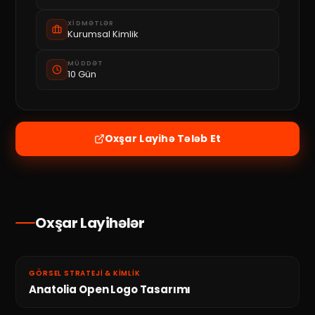
XIDMƏTLƏR
Kurumsal Kimlik
MÜDDƏT
10 Gün
Oxşar Layihə Tələb Et
Oxşar Layihələr
GÖRSEL STRATEJI & KIMLIK
Anatolia Open Logo Tasarımı