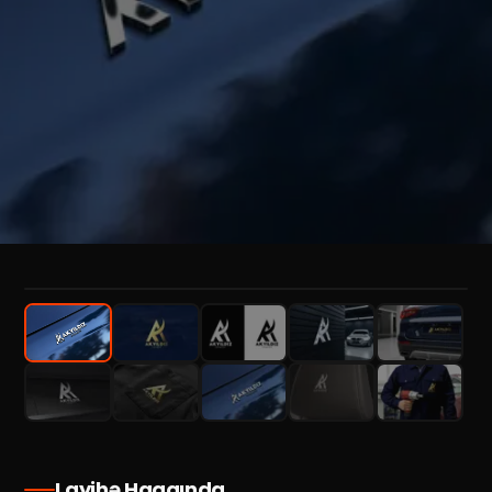
1
/
10
Layihə Haqqında