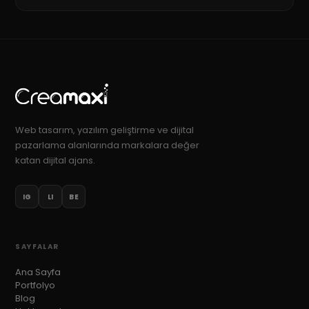
Web tasarım, yazılım geliştirme ve dijital
pazarlama alanlarında markalara değer
katan dijital ajans.
IG
LI
BE
SAYFALAR
Ana Sayfa
Portfolyo
Blog