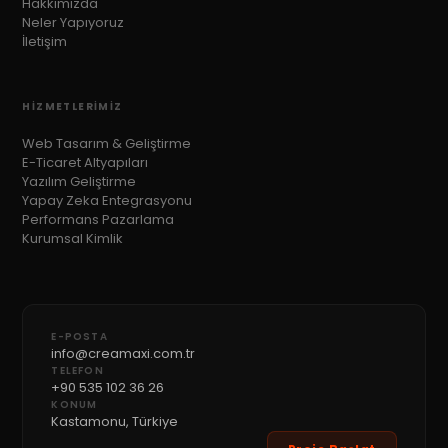
Hakkımızda
Neler Yapıyoruz
İletişim
HIZMETLERIMIZ
Web Tasarım & Geliştirme
E-Ticaret Altyapıları
Yazılım Geliştirme
Yapay Zeka Entegrasyonu
Performans Pazarlama
Kurumsal Kimlik
E-POSTA
info@creamaxi.com.tr
TELEFON
+90 535 102 36 26
KONUM
Kastamonu, Türkiye