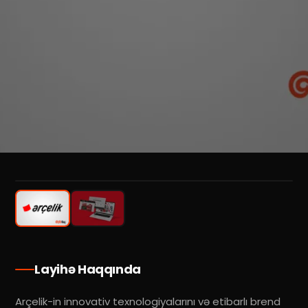
1
/
2
Layihə Haqqında
Arçelik-in innovativ texnologiyalarını və etibarlı brend