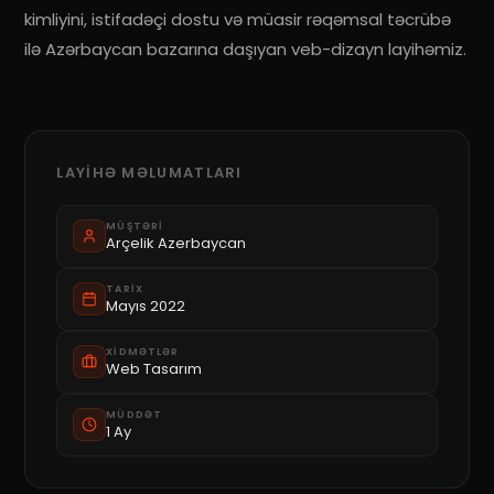
kimliyini, istifadəçi dostu və müasir rəqəmsal təcrübə
ilə Azərbaycan bazarına daşıyan veb-dizayn layihəmiz.
LAYIHƏ MƏLUMATLARI
MÜŞTƏRI
Arçelik Azerbaycan
TARIX
Mayıs 2022
XIDMƏTLƏR
Web Tasarım
MÜDDƏT
1 Ay