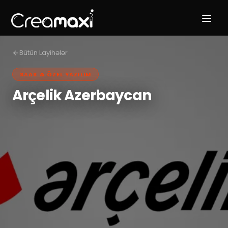
Bütün Layihələr
SAAS & ÖZEL YAZILIM
Arçelik Azerbaycan