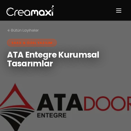
Bütün Layihələr
SAAS & ÖZEL YAZILIM
ATA Entegre Kurumsal
Tasarımlar