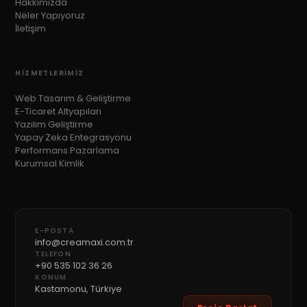
Hakkımızda
Neler Yapıyoruz
İletişim
HIZMETLERIMIZ
Web Tasarım & Geliştirme
E-Ticaret Altyapıları
Yazılım Geliştirme
Yapay Zeka Entegrasyonu
Performans Pazarlama
Kurumsal Kimlik
E-POSTA
info@creamaxi.com.tr
TELEFON
+90 535 102 36 26
KONUM
Kastamonu, Türkiye