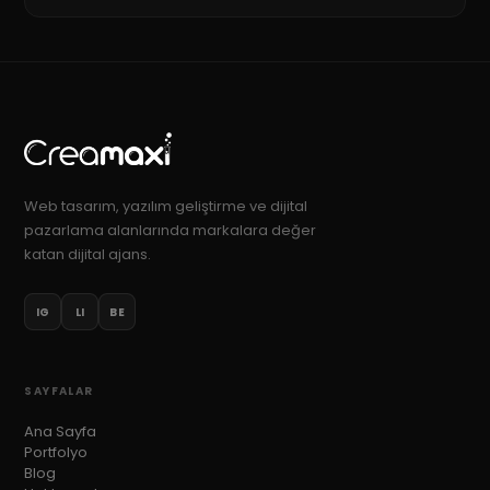
Web tasarım, yazılım geliştirme ve dijital
pazarlama alanlarında markalara değer
katan dijital ajans.
IG
LI
BE
SAYFALAR
Ana Sayfa
Portfolyo
Blog