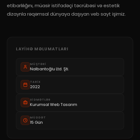
etibarlılığını, müasir istifadəçi təcrübəsi və estetik
dizaynla rəqəmsal dünyaya daşıyan veb sayt işimiz.
LAYIHƏ MƏLUMATLARI
MÜŞTƏRI
Nalbantoğlu Ltd. Şti.
TARIX
2022
XIDMƏTLƏR
Kurumsal Web Tasarım
MÜDDƏT
15 Gün