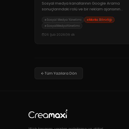
Yolları
Sosyal medya kanallarının Google Arama
sonuçlarındaki rolü ve bir reklam ajansının
markanızın dijital itibarını nasıl güçlendirdiği
Sosyal Medya Yönetimi
Marka Bilinirliği
üzerine kapsamlı bir inceleme.
SosyalMedyaYönetimi
26 Şub 2026
9
dk
Tüm Yazılara Dön
Web tasarım, yazılım geliştirme ve dijital