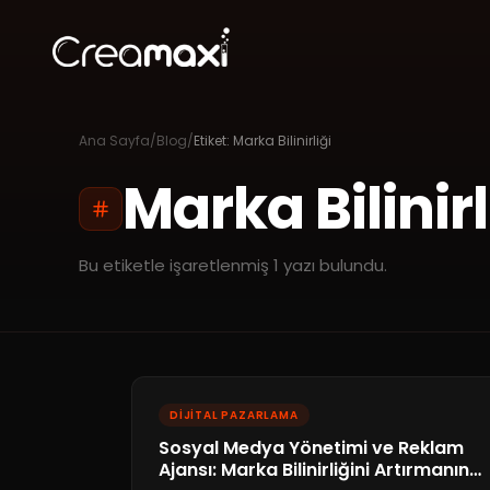
Ana Sayfa
/
Blog
/
Etiket:
Marka Bilinirliği
Marka Bilinirl
Bu etiketle işaretlenmiş
1
yazı bulundu.
DIJITAL PAZARLAMA
Sosyal Medya Yönetimi ve Reklam
Ajansı: Marka Bilinirliğini Artırmanın