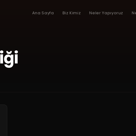
Ana Sayfa
Biz Kimiz
Neler Yapıyoruz
N
iği