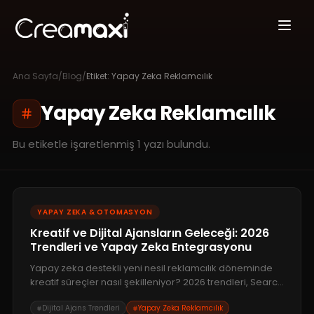
Ana Sayfa
/
Blog
/
Etiket:
Yapay Zeka Reklamcılık
Yapay Zeka Reklamcılık
Bu etiketle işaretlenmiş
1
yazı bulundu.
YAPAY ZEKA & OTOMASYON
Kreatif ve Dijital Ajansların Geleceği: 2026
Trendleri ve Yapay Zeka Entegrasyonu
Yapay zeka destekli yeni nesil reklamcılık döneminde
kreatif süreçler nasıl şekilleniyor? 2026 trendleri, Search
Console'daki yapay zeka güncellemeleri ve geleceğin
Dijital Ajans Trendleri
Yapay Zeka Reklamcılık
dijital ajans modeli.