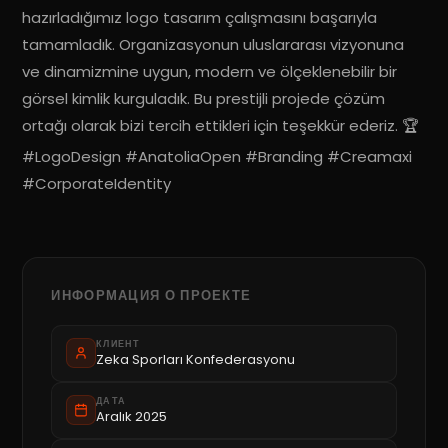
hazırladığımız logo tasarım çalışmasını başarıyla
tamamladık. Organizasyonun uluslararası vizyonuna
ve dinamizmine uygun, modern ve ölçeklenebilir bir
görsel kimlik kurguladık. Bu prestijli projede çözüm
ortağı olarak bizi tercih ettikleri için teşekkür ederiz. 🏆
#LogoDesign #AnatoliaOpen #Branding #Creamaxi
#CorporateIdentity
ИНФОРМАЦИЯ О ПРОЕКТЕ
КЛИЕНТ
Zeka Sporları Konfederasyonu
ДАТА
Aralık 2025