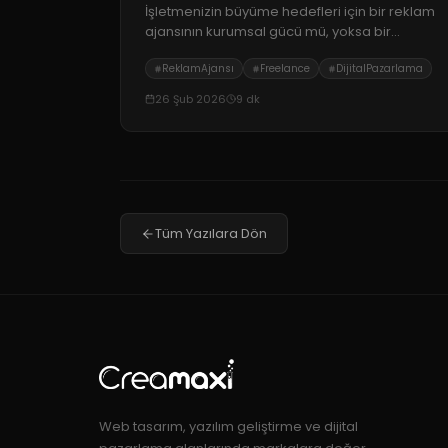
İşletmenizin büyüme hedefleri için bir reklam
ajansının kurumsal gücü mü, yoksa bir
freelance çalışanın esnekliği mi daha uygun?
ReklamAjansı
Freelance
DijitalPazarlama
Karar vermenizi sağlayacak avantaj ve risk
analizi.
26 Şub 2026
9
dk
Tüm Yazılara Dön
Web tasarım, yazılım geliştirme ve dijital