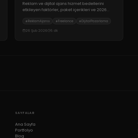
Reklam ve dijital ajans hizmet bedellerini
etkileyen faktörler, paket içerikleri ve 2026
bütçe planlama ipuçları. Dijital pazarlama
ReklamAjansı
Freelance
DijitalPazarlama
yatırımınızın geri dönüşünü (ROI) nasıl
maksimize edeceğinizi öğrenin.
26 Şub 2026
5
dk
SAYFALAR
Ana Sayfa
Portfolyo
Blog