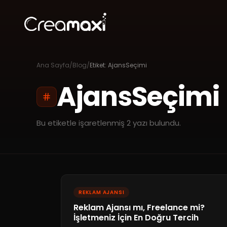
Ana Sayfa
/
Blog
/
Etiket:
AjansSeçimi
AjansSeçimi
Bu etiketle işaretlenmiş
2
yazı bulundu.
REKLAM AJANSI
Reklam Ajansı mı, Freelance mi?
İşletmeniz İçin En Doğru Tercih