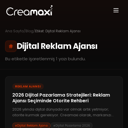
Ana Sayfa
/
Blog
/
Etiket:
Dijital Reklam Ajansı
Dijital Reklam Ajansı
Bu etiketle işaretlenmiş
1
yazı bulundu.
REKLAM AJANSI
2026 Dijital Pazarlama Stratejileri: Reklam
Ajansı Seçiminde Otorite Rehberi
2026 yılında dijital dünyada var olmak artık yetmiyor;
otorite kurmak gerekiyor. Creamaxi olarak, markanızı
geleceğe taşıyacak en yeni reklam stratejilerini ve
Dijital Reklam Ajansı
Dijital Pazarlama 2026
doğru dijital ajans seçiminin kriterlerini derinlemesine