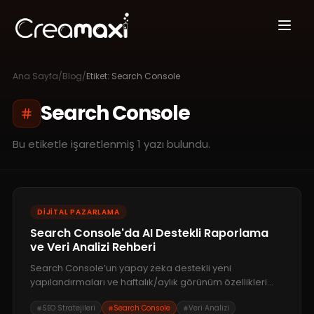
Ana Sayfa
/
Blog
/
Etiket:
Search Console
Search Console
Bu etiketle işaretlenmiş
1
yazı bulundu.
DIJITAL PAZARLAMA
Search Console'da AI Destekli Raporlama
ve Veri Analizi Rehberi
Search Console’un yapay zeka destekli yeni
yapılandırmaları ve haftalık/aylık görünüm özellikleri
yayında. Verilerinizi daha hızlı analiz edip stratejinizi
SEO Stratejileri
Search Console
Veri Analizi
nasıl optimize edeceğinizi keşfedin.