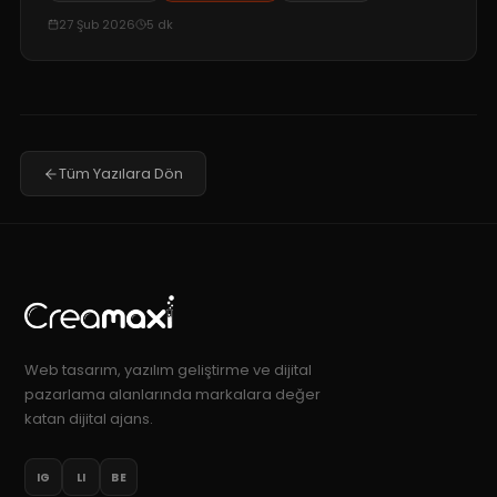
27 Şub 2026
5
dk
Tüm Yazılara Dön
Web tasarım, yazılım geliştirme ve dijital
pazarlama alanlarında markalara değer
katan dijital ajans.
IG
LI
BE