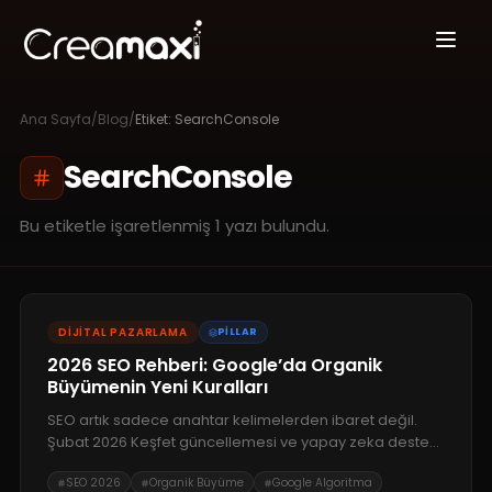
Ana Sayfa
/
Blog
/
Etiket:
SearchConsole
SearchConsole
Bu etiketle işaretlenmiş
1
yazı bulundu.
DIJITAL PAZARLAMA
PILLAR
2026 SEO Rehberi: Google’da Organik
Büyümenin Yeni Kuralları
SEO artık sadece anahtar kelimelerden ibaret değil.
Şubat 2026 Keşfet güncellemesi ve yapay zeka destekli
analiz araçlarıyla değişen Google ekosisteminde,
SEO 2026
Organik Büyüme
Google Algoritma
sitenizi nasıl bir otorite haline getireceğinizi öğrenin.