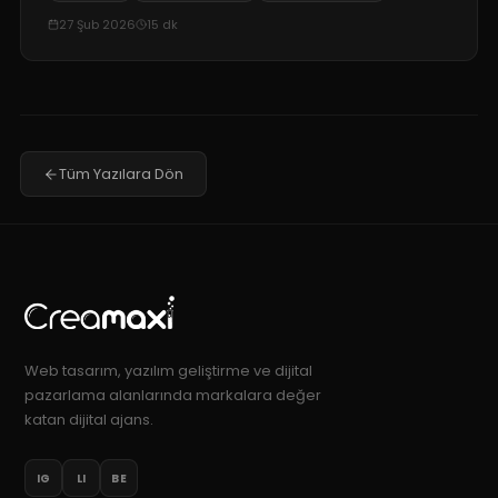
27 Şub 2026
15
dk
Tüm Yazılara Dön
Web tasarım, yazılım geliştirme ve dijital
pazarlama alanlarında markalara değer
katan dijital ajans.
IG
LI
BE