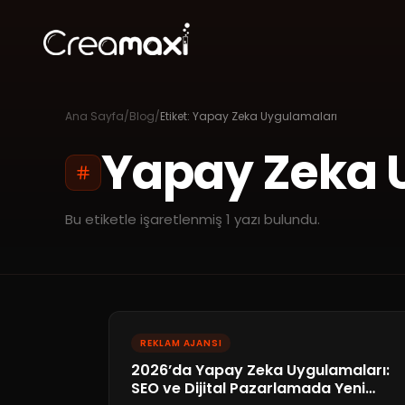
Ana Sayfa
/
Blog
/
Etiket:
Yapay Zeka Uygulamaları
Yapay Zeka 
Bu etiketle işaretlenmiş
1
yazı bulundu.
REKLAM AJANSI
2026’da Yapay Zeka Uygulamaları:
SEO ve Dijital Pazarlamada Yeni