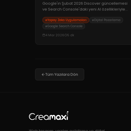
Kurallar
Google'ın Şubat 2026 Discover güncellemesi
ve Search Console'daki yeni AI özellikleriyle
birlikte yapay zekanın SEO ve içerik
Yapay Zeka Uygulamaları
Dijital Pazarlama
stratejilerindeki dönüştürücü etkisini keşfedin.
Google Search Console
4 Mar 2026
5
dk
Tüm Yazılara Dön
Web tasarım, yazılım geliştirme ve dijital