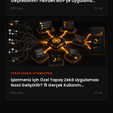
Geçirebilirim? Fikirden MVP’ye Uygulama
Geliştirme Rehberi
25 Haz
1
dk
YAPAY ZEKA & OTOMASYON
İşletmeniz İçin Özel Yapay Zekâ Uygulaması
Nasıl Geliştirilir? 15 Gerçek Kullanım
Senaryosu
25 Haz
11
dk