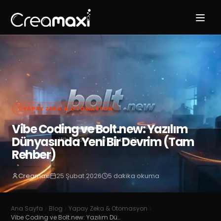
YAPAY ZEKA & OTOMASYON
Vibe Coding ve Bolt.new: Yazılım
Dünyasında Yeni Bir Devrim (Tam
Rehber)
Creamaxi
25 Şubat 2026
5
dakika okuma
Ana Sayfa
Blog
Yapay Zeka & Otomasyon
Vibe Coding ve Bolt.new: Yazılım Dünyasında Yeni Bir Devrim (Tam Rehber)