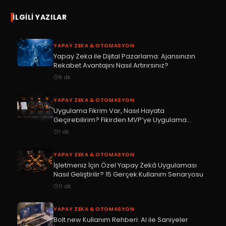
İLGILI YAZILAR
YAPAY ZEKA & OTOMASYON
Yapay Zeka ile Dijital Pazarlama: Ajansınızın
Rekabet Avantajını Nasıl Artırırsınız?
9
dk
YAPAY ZEKA & OTOMASYON
Uygulama Fikrim Var, Nasıl Hayata
Geçirebilirim? Fikirden MVP’ye Uygulama
Geliştirme Rehberi
1
dk
YAPAY ZEKA & OTOMASYON
İşletmeniz İçin Özel Yapay Zekâ Uygulaması
Nasıl Geliştirilir? 15 Gerçek Kullanım Senaryosu
11
dk
YAPAY ZEKA & OTOMASYON
Bolt.new Kullanım Rehberi: AI ile Saniyeler