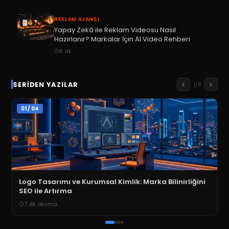
REKLAM AJANSI
Yapay Zekâ ile Reklam Videosu Nasıl
Hazırlanır? Markalar İçin AI Video Rehberi
8
dk
SERIDEN YAZILAR
1
/
4
01
/
04
Logo Tasarımı ve Kurumsal Kimlik: Marka Bilinirliğini
SEO ile Artırma
7
dk okuma