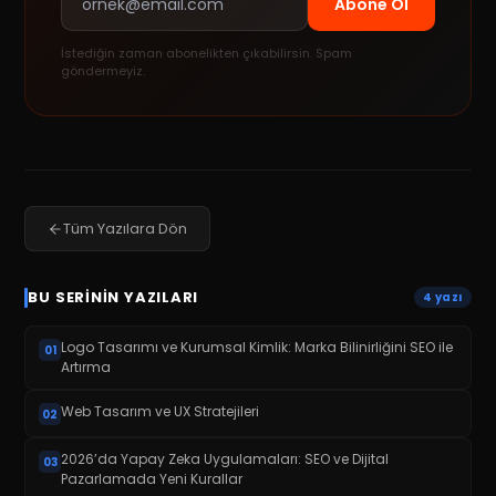
Abone Ol
İstediğin zaman abonelikten çıkabilirsin. Spam
göndermeyiz.
Tüm Yazılara Dön
BU SERININ YAZILARI
4
yazı
Logo Tasarımı ve Kurumsal Kimlik: Marka Bilinirliğini SEO ile
01
Artırma
Web Tasarım ve UX Stratejileri
02
2026’da Yapay Zeka Uygulamaları: SEO ve Dijital
03
Pazarlamada Yeni Kurallar