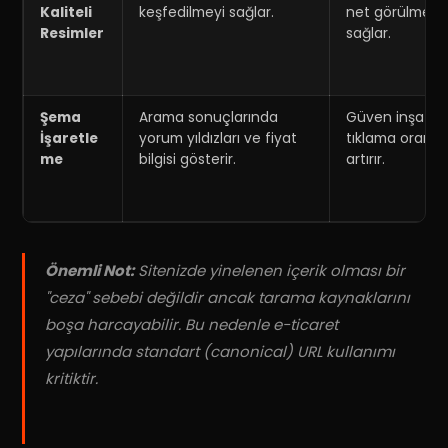
Kaliteli
keşfedilmeyi sağlar
.
net görülmesin
Resimler
sağlar
.
Şema
Arama sonuçlarında
Güven inşa ed
İşaretle
yorum yıldızları ve fiyat
tıklama oranını
me
bilgisi gösterir
.
artırır.
Önemli Not:
Sitenizde yinelenen içerik olması bir
"ceza" sebebi değildir ancak tarama kaynaklarını
boşa harcayabilir
.
Bu nedenle e-ticaret
yapılarında standart (canonical) URL kullanımı
kritiktir
.