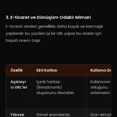
3. E-ticaret ve Dönüşüm Odaklı Mimari
E-ticaret siteleri genellikle daha büyük ve karmaşık
yapılardır; bu yüzden iyi bir URL yapısı bu siteler için
hayati önem taşır
.
Özellik
SEO Katkısı
Kullanıcı Dene
Açıklayı
İçerik haritası
Kullanıcının n
cı URL’ler
(Breadcrumb)
olduğunu
oluşumunu destekler
.
anlamasını sağ
Yüksek
Görsel aramalarda
Ürün detayları