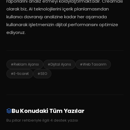
raporlarını analiz etmeyi kolaylaştırmaktadır
. Creamaxi
olarak biz, AI teknolojilerini içerik planlamasından
kullanıcı davranışı analizine kadar her aşamada
kullanarak işletmenizin dijital performansını optimize
ediyoruz.
Reklam Ajansı
Dijital Ajans
Web Tasarım
E-ticaret
SEO
Bu Konudaki Tüm Yazılar
Bu pillar rehberiyle ilgili
4
destek yazısı