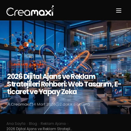
REKLAM AJANSI
2026 Dijital Ajans ve Reklam
Stratejileri Rehberi: Web Tasarım, E-
ticaret ve Yapay Zeka
Creamaxi
4 Mart 2026
2
dakika okuma
Ana Sayfa
Blog
Reklam Ajansı
2026 Dijital Ajans ve Reklam Stratejileri Rehberi: Web Tasarım, E-ticaret ve Yapay Zeka