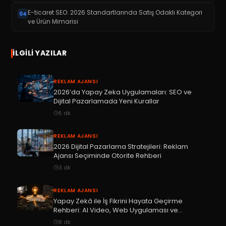
E-ticaret SEO: 2026 Standartlarında Satış Odaklı Kategori
04
ve Ürün Mimarisi
İLGILI YAZILAR
REKLAM AJANSI
2026’da Yapay Zeka Uygulamaları: SEO ve
Dijital Pazarlamada Yeni Kurallar
5
dk
REKLAM AJANSI
2026 Dijital Pazarlama Stratejileri: Reklam
Ajansı Seçiminde Otorite Rehberi
3
dk
REKLAM AJANSI
Yapay Zekâ ile İş Fikrini Hayata Geçirme
Rehberi: AI Video, Web Uygulaması ve
Otomasyon
8
dk