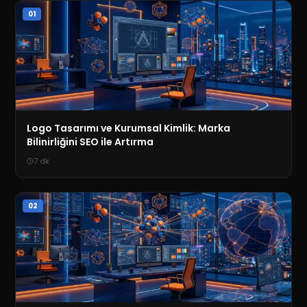
01
Logo Tasarımı ve Kurumsal Kimlik: Marka
Bilinirliğini SEO ile Artırma
7
dk
02