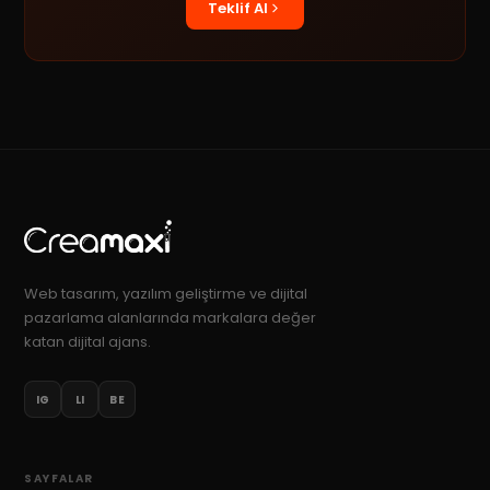
Teklif Al
Web tasarım, yazılım geliştirme ve dijital
pazarlama alanlarında markalara değer
katan dijital ajans.
IG
LI
BE
SAYFALAR