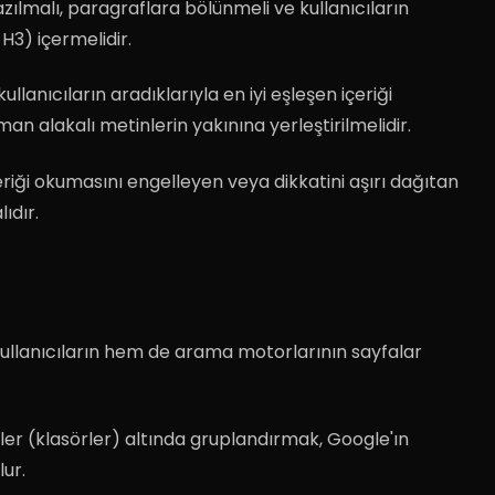
yazılmalı, paragraflara bölünmeli ve kullanıcıların
H3) içermelidir
.
kullanıcıların aradıklarıyla en iyi eşleşen içeriği
an alakalı metinlerin yakınına yerleştirilmelidir
.
çeriği okumasını engelleyen veya dikkatini aşırı dağıtan
ıdır
.
kullanıcıların hem de arama motorlarının sayfalar
ler (klasörler) altında gruplandırmak, Google'ın
lur
.