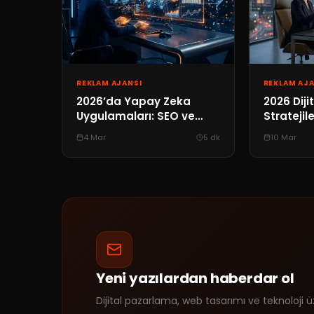
REKLAM AJANSI
REKLAM AJA
2026’da Yapay Zeka
2026 Dij
Uygulamaları: SEO ve
Stratejil
Dijital Pazarlamada Yeni
Seçimind
4 Mar
5
dk
10 Mar
Kurallar
Rehberi
Yeni yazılardan haberdar ol
Dijital pazarlama, web tasarımı ve teknoloji 