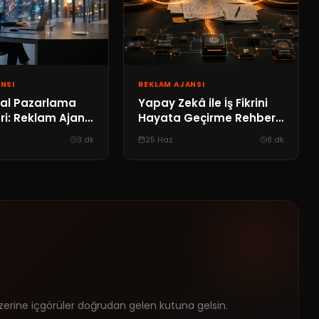
NSI
REKLAM AJANSI
ital Pazarlama
Yapay Zekâ ile İş Fikrini
eri: Reklam Ajansı
Hayata Geçirme Rehberi:
e Otorite
AI Video, Web
3
dk
25 Haz
8
dk
Uygulaması ve
Otomasyon
üzerine içgörüler doğrudan gelen kutuna gelsin.