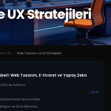
UX Stratejileri
2026 Dijital Ajans ve Reklam Stratejileri Rehberi: Web Tasarım, E-ticaret ve Yapay Zeka
Web Tasarım ve UX Stratejileri
Rehberi: Web Tasarım, E-ticaret ve Yapay Zeka
i SEO ile Artırma
← Şu an
Pazarlamada Yeni Kurallar
ategori ve Ürün Mimarisi