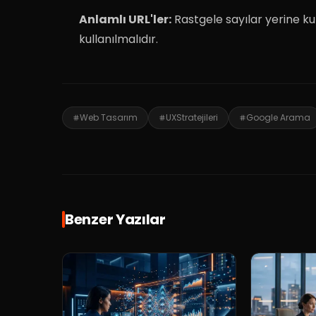
Anlamlı URL'ler:
Rastgele sayılar yerine kul
kullanılmalıdır
.
Web Tasarım
UXStratejileri
Google Arama
Benzer Yazılar