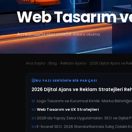
REKLAM AJANSI
Web Tasarım ve 
Creamaxi
4 Mart 2026
5
dakika okuma
Ana Sayfa
Blog
Reklam Ajansı
BU YAZI SERISININ BIR PARÇASI
2026 Dijital Ajans ve Reklam Stratejileri 
Logo Tasarımı ve Kurumsal Kimlik: Marka Bilinirliğin
01
Web Tasarım ve UX Stratejileri
02
2026’da Yapay Zeka Uygulamaları: SEO ve Dijital 
03
E-ticaret SEO: 2026 Standartlarında Satış Odaklı K
04