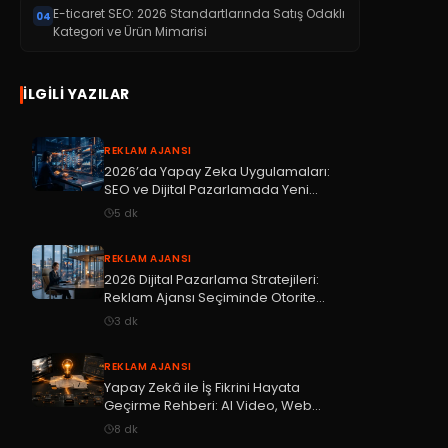
E-ticaret SEO: 2026 Standartlarında Satış Odaklı
04
Kategori ve Ürün Mimarisi
İLGILI YAZILAR
REKLAM AJANSI
2026’da Yapay Zeka Uygulamaları:
SEO ve Dijital Pazarlamada Yeni
Kurallar
5
dk
REKLAM AJANSI
2026 Dijital Pazarlama Stratejileri:
Reklam Ajansı Seçiminde Otorite
Rehberi
3
dk
REKLAM AJANSI
Yapay Zekâ ile İş Fikrini Hayata
Geçirme Rehberi: AI Video, Web
Uygulaması ve Otomasyon
8
dk