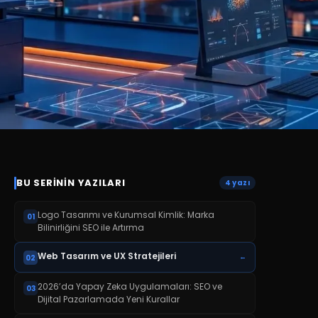
BU SERININ YAZILARI
4
yazı
Logo Tasarımı ve Kurumsal Kimlik: Marka
01
Bilinirliğini SEO ile Artırma
Web Tasarım ve UX Stratejileri
←
02
2026’da Yapay Zeka Uygulamaları: SEO ve
03
Dijital Pazarlamada Yeni Kurallar