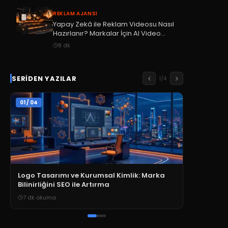
REKLAM AJANSI
Yapay Zekâ ile Reklam Videosu Nasıl
Hazırlanır? Markalar İçin AI Video
Rehberi
8
dk
SERIDEN YAZILAR
1
/
4
01
/
04
Logo Tasarımı ve Kurumsal Kimlik: Marka
Bilinirliğini SEO ile Artırma
7
dk okuma