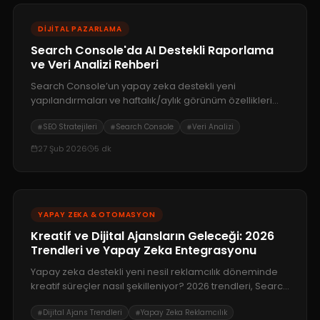
DIJITAL PAZARLAMA
Search Console'da AI Destekli Raporlama
ve Veri Analizi Rehberi
Search Console’un yapay zeka destekli yeni
yapılandırmaları ve haftalık/aylık görünüm özellikleri
yayında. Verilerinizi daha hızlı analiz edip stratejinizi
SEO Stratejileri
Search Console
Veri Analizi
nasıl optimize edeceğinizi keşfedin.
27 Şub 2026
5
dk
YAPAY ZEKA & OTOMASYON
Kreatif ve Dijital Ajansların Geleceği: 2026
Trendleri ve Yapay Zeka Entegrasyonu
Yapay zeka destekli yeni nesil reklamcılık döneminde
kreatif süreçler nasıl şekilleniyor? 2026 trendleri, Search
Console'daki yapay zeka güncellemeleri ve geleceğin
Dijital Ajans Trendleri
Yapay Zeka Reklamcılık
dijital ajans modeli.