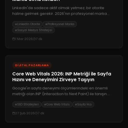
LinkedIn'de sadece aktif olmak yetmez; bir otorite
haline gelmek gerekir. 2026'nın profesyonel marka
dinamikleri, E-E-A-T prensipleri ve Search Console
LinkedIn Otorite
Profesyonel Marka
sosyal medya entegrasyonu ile LinkedIn stratejinizi
dijital ajans vizyonuyla şekillendirin.
Sosyal Medya Stratejisi
1 Mar 2026
7
dk
DIJITAL PAZARLAMA
Core Web Vitals 2026: INP Metriği ile Sayfa
Hızını ve Deneyimini Zirveye Taşıyın
Google'ın sayfa deneyimi ölçümlerindeki en önemli
metriği olan INP (Interaction to Next Paint) ile tanışın.
Sitenizin etkileşim hızını optimize ederek kullanıcı
SEO Stratejileri
Core Web Vitals
Sayfa Hızı
bağlılığını ve arama sıralamalarınızı nasıl artıracağınızı
keşfedin.
27 Şub 2026
7
dk