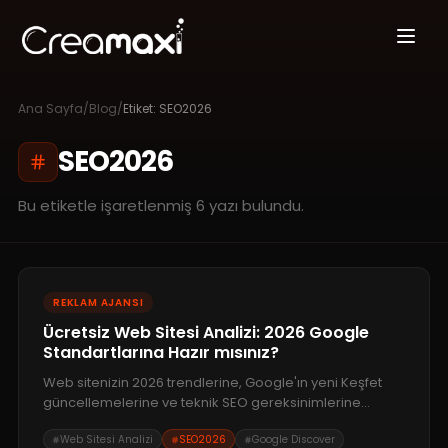
Ana Sayfa
/
Blog
/
Etiket:
SEO2026
SEO2026
Bu etiketle işaretlenmiş
6
yazı bulundu.
REKLAM AJANSI
Ücretsiz Web Sitesi Analizi: 2026 Google
Standartlarına Hazır mısınız?
Web sitenizin 2026 trendlerine, Google'ın yeni Keşfet
güncellemelerine ve teknik SEO gereksinimlerine
uyumunu test edin. Creamaxi uzmanlığıyla hazırlanan
Web Sitesi Analizi
SEO2026
Google Discover
bu analiz rehberi, dönüşüm oranlarınızı artırmanın