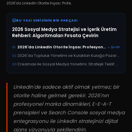
2026'da LinkedIn Otorite İnşası: Profesyonel Marka Olma Rehberi
BU YAZI SERISININ BIR PARÇASI
2026 Sosyal Medya Stratejisi ve İçerik Üretim
Rehberi: Algoritmaları Fırsata Çevirin
2026'da LinkedIn Otorite İnşası: Profesyonel Marka Olma Rehberi
01
← Şu an
2026'da Topluluk Yönetimi ve Kulaktan Kulağa Pazarlamanın Dijital Gücü
02
Creamaxi ile Sosyal Medya Yönetimi: Stratejik Teklif Alın
03
LinkedIn'de sadece aktif olmak yetmez; bir
otorite haline gelmek gerekir. 2026'nın
profesyonel marka dinamikleri, E-E-A-T
prensipleri ve Search Console sosyal medya
entegrasyonu ile LinkedIn stratejinizi dijital
ajans vizyonuyla şekillendirin.