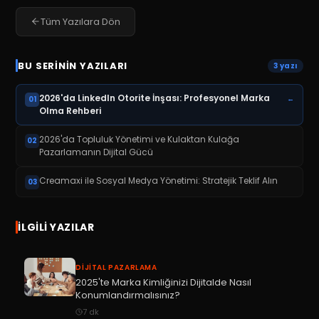
Tüm Yazılara Dön
BU SERININ YAZILARI
3
yazı
2026'da LinkedIn Otorite İnşası: Profesyonel Marka
←
01
Olma Rehberi
2026'da Topluluk Yönetimi ve Kulaktan Kulağa
02
Pazarlamanın Dijital Gücü
Creamaxi ile Sosyal Medya Yönetimi: Stratejik Teklif Alın
03
İLGILI YAZILAR
DIJITAL PAZARLAMA
2025'te Marka Kimliğinizi Dijitalde Nasıl
Konumlandırmalısınız?
7
dk