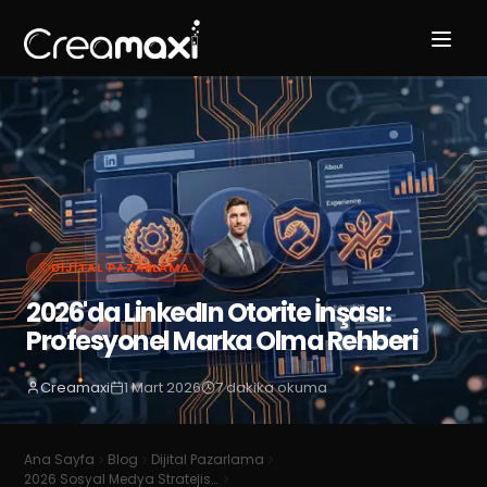
DIJITAL PAZARLAMA
2026'da LinkedIn Otorite İnşası:
Profesyonel Marka Olma Rehberi
Creamaxi
1 Mart 2026
7
dakika okuma
Ana Sayfa
Blog
Dijital Pazarlama
2026 Sosyal Medya Stratejisi ve İçerik Üretim Rehberi: Algoritmaları Fırsata Çevirin