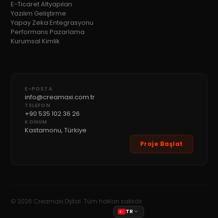
E-Ticaret Altyapıları
Yazılım Geliştirme
Yapay Zeka Entegrasyonu
Performans Pazarlama
Kurumsal Kimlik
E-POSTA
info@creamaxi.com.tr
TELEFON
+90 535 102 36 26
KONUM
Kastamonu, Türkiye
Proje Başlat
©
2026
Creamaxi Dijital. Tüm hakları saklıdır.
TR