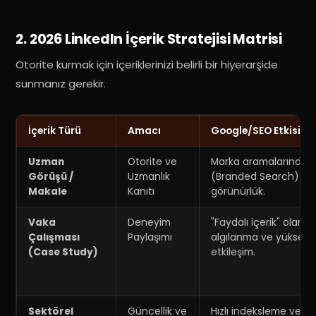
2. 2026 LinkedIn İçerik Stratejisi Matrisi
Otorite kurmak için içeriklerinizi belirli bir hiyerarşide
sunmanız gerekir.
İçerik Türü
Amacı
Google/SEO Etkisi
Uzman
Otorite ve
Marka aramalarında
Görüşü /
Uzmanlık
(Branded Search)
Makale
Kanıtı
görünürlük.
Vaka
Deneyim
"Faydalı içerik" olarak
Çalışması
Paylaşımı
algılanma ve yüksek
(Case Study)
etkileşim
.
Sektörel
Güncellik ve
Hızlı indeksleme ve so