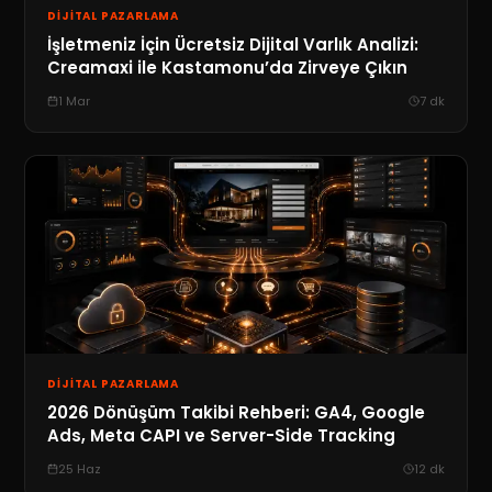
DIJITAL PAZARLAMA
İşletmeniz İçin Ücretsiz Dijital Varlık Analizi:
Creamaxi ile Kastamonu’da Zirveye Çıkın
1 Mar
7
dk
DIJITAL PAZARLAMA
2026 Dönüşüm Takibi Rehberi: GA4, Google
Ads, Meta CAPI ve Server-Side Tracking
25 Haz
12
dk