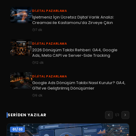
DIJITAL PAZARLAMA
İşletmeniz İçin Ücretsiz Dijital Varlık Analizi:
Creamaxi ile Kastamonu’da Zirveye Çıkın
7
dk
DIJITAL PAZARLAMA
2026 Dönüşüm Takibi Rehberi: GA4, Google
Ads, Meta CAPI ve Server-Side Tracking
12
dk
DIJITAL PAZARLAMA
Google Ads Dönüşüm Takibi Nasıl Kurulur? GA4,
GTM ve Geliştirilmiş Dönüşümler
9
dk
SERIDEN YAZILAR
1
/
3
01
/
03