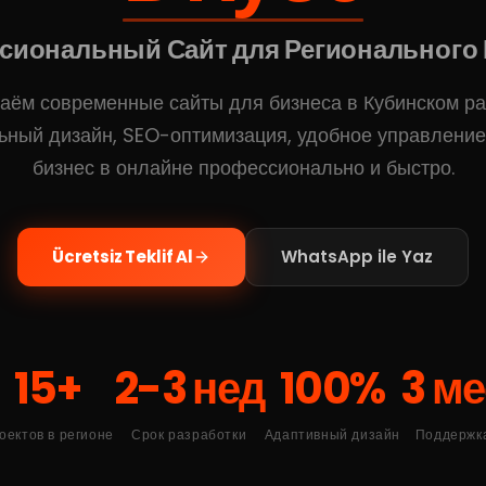
сиональный Сайт для Регионального 
аём современные сайты для бизнеса в Кубинском ра
ный дизайн, SEO-оптимизация, удобное управлени
бизнес в онлайне профессионально и быстро.
Ücretsiz Teklif Al
WhatsApp ile Yaz
15+
2-3 нед
100%
3 ме
оектов в регионе
Срок разработки
Адаптивный дизайн
Поддержк