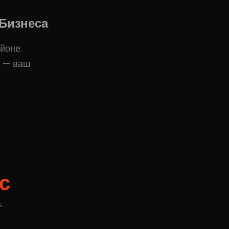
Бизнеса
йоне.
е — ваш
с
а