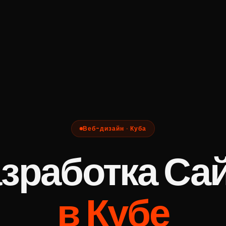
Веб-дизайн · Куба
зработка Са
в Кубе