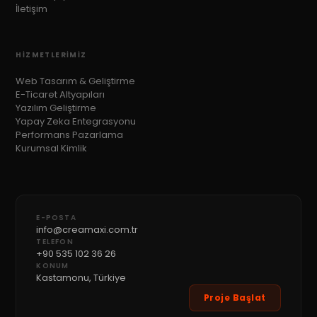
İletişim
HIZMETLERIMIZ
Web Tasarım & Geliştirme
E-Ticaret Altyapıları
Yazılım Geliştirme
Yapay Zeka Entegrasyonu
Performans Pazarlama
Kurumsal Kimlik
E-POSTA
info@creamaxi.com.tr
TELEFON
+90 535 102 36 26
KONUM
Kastamonu, Türkiye
Proje Başlat