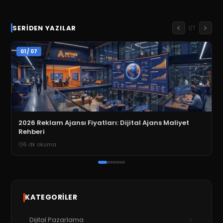
SERIDEN YAZILAR
1
/
7
01
/
07
2026 Reklam Ajansı Fiyatları: Dijital Ajans Maliyet
Rehberi
5
dk okuma
KATEGORILER
Dijital Pazarlama