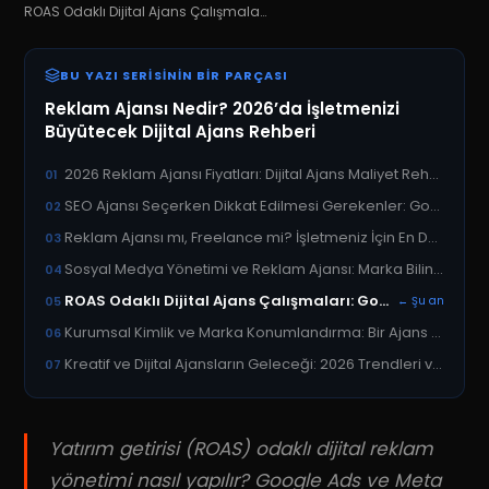
ROAS Odaklı Dijital Ajans Çalışmaları: Google ve Meta Reklamları Yönetimi
BU YAZI SERISININ BIR PARÇASI
Reklam Ajansı Nedir? 2026’da İşletmenizi
Büyütecek Dijital Ajans Rehberi
2026 Reklam Ajansı Fiyatları: Dijital Ajans Maliyet Rehberi
01
SEO Ajansı Seçerken Dikkat Edilmesi Gerekenler: Google Otoritesi Nasıl İnşa Edilir?
02
Reklam Ajansı mı, Freelance mi? İşletmeniz İçin En Doğru Tercih
03
Sosyal Medya Yönetimi ve Reklam Ajansı: Marka Bilinirliğini Artırmanın Yolları
04
ROAS Odaklı Dijital Ajans Çalışmaları: Google ve Meta Reklamları Yönetimi
05
← Şu an
Kurumsal Kimlik ve Marka Konumlandırma: Bir Ajans Markanızı Nasıl Dönüştürür?
06
Kreatif ve Dijital Ajansların Geleceği: 2026 Trendleri ve Yapay Zeka Entegrasyonu
07
Yatırım getirisi (ROAS) odaklı dijital reklam
yönetimi nasıl yapılır? Google Ads ve Meta