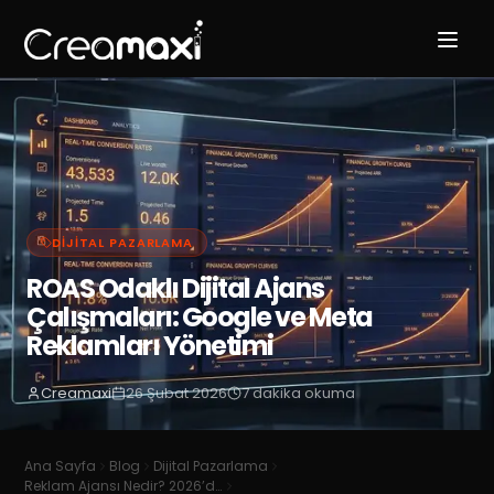
DIJITAL PAZARLAMA
ROAS Odaklı Dijital Ajans
Çalışmaları: Google ve Meta
Reklamları Yönetimi
Creamaxi
26 Şubat 2026
7
dakika okuma
Ana Sayfa
Blog
Dijital Pazarlama
Reklam Ajansı Nedir? 2026’da İşletmenizi Büyütecek Dijital Ajans Rehberi