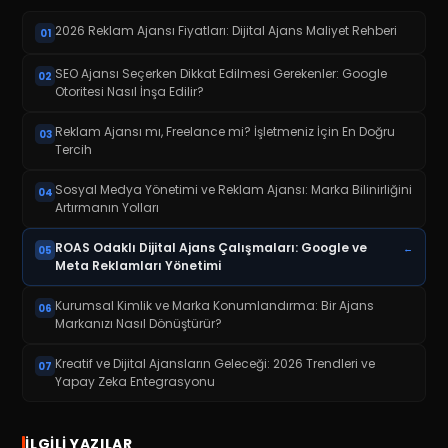
2026 Reklam Ajansı Fiyatları: Dijital Ajans Maliyet Rehberi
01
SEO Ajansı Seçerken Dikkat Edilmesi Gerekenler: Google
02
Otoritesi Nasıl İnşa Edilir?
Reklam Ajansı mı, Freelance mi? İşletmeniz İçin En Doğru
03
Tercih
Sosyal Medya Yönetimi ve Reklam Ajansı: Marka Bilinirliğini
04
Artırmanın Yolları
ROAS Odaklı Dijital Ajans Çalışmaları: Google ve
←
05
Meta Reklamları Yönetimi
Kurumsal Kimlik ve Marka Konumlandırma: Bir Ajans
06
Markanızı Nasıl Dönüştürür?
Kreatif ve Dijital Ajansların Geleceği: 2026 Trendleri ve
07
Yapay Zeka Entegrasyonu
İLGILI YAZILAR