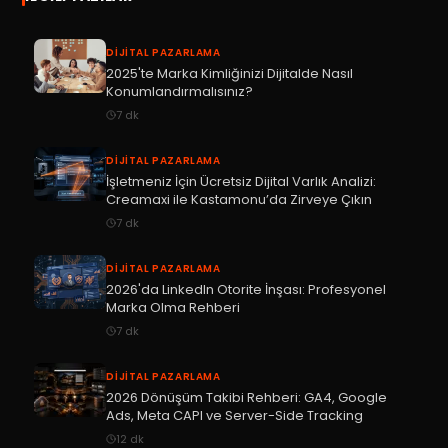
DIJITAL PAZARLAMA
2025'te Marka Kimliğinizi Dijitalde Nasıl
Konumlandırmalısınız?
7
dk
DIJITAL PAZARLAMA
İşletmeniz İçin Ücretsiz Dijital Varlık Analizi:
Creamaxi ile Kastamonu’da Zirveye Çıkın
7
dk
DIJITAL PAZARLAMA
2026'da LinkedIn Otorite İnşası: Profesyonel
Marka Olma Rehberi
7
dk
DIJITAL PAZARLAMA
2026 Dönüşüm Takibi Rehberi: GA4, Google
Ads, Meta CAPI ve Server-Side Tracking
12
dk