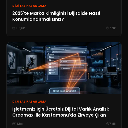
DIJITAL PAZARLAMA
2025'te Marka Kimliğinizi Dijitalde Nasıl
Konumlandırmalısınız?
10 Şub
7
dk
DIJITAL PAZARLAMA
İşletmeniz İçin Ücretsiz Dijital Varlık Analizi:
Creamaxi ile Kastamonu’da Zirveye Çıkın
1 Mar
7
dk