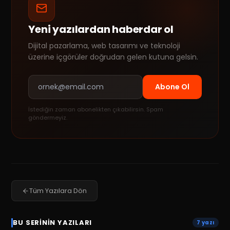
Yeni yazılardan haberdar ol
Dijital pazarlama, web tasarımı ve teknoloji
üzerine içgörüler doğrudan gelen kutuna gelsin.
Abone Ol
İstediğin zaman abonelikten çıkabilirsin. Spam
göndermeyiz.
Tüm Yazılara Dön
BU SERININ YAZILARI
7
yazı