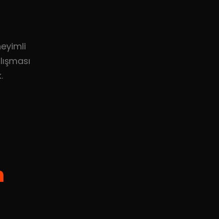
eyimli
alışması
.
n