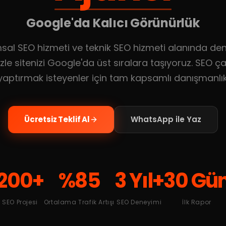
Google'da Kalıcı Görünürlük
sal SEO hizmeti ve teknik SEO hizmeti alanında den
zle sitenizi Google'da üst sıralara taşıyoruz. SEO ç
yaptırmak isteyenler için tam kapsamlı danışmanlık
Ücretsiz Teklif Al
WhatsApp ile Yaz
200+
%85
3 Yıl+
30 Gü
SEO Projesi
Ortalama Trafik Artışı
SEO Deneyimi
İlk Rapor