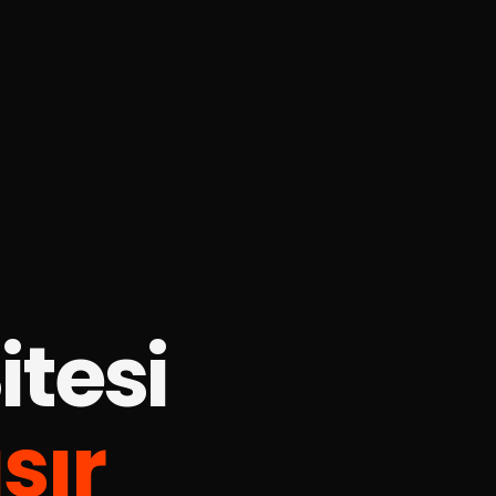
tesi
şır