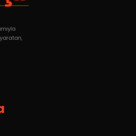
ımıyla
 yaratan,
a
m