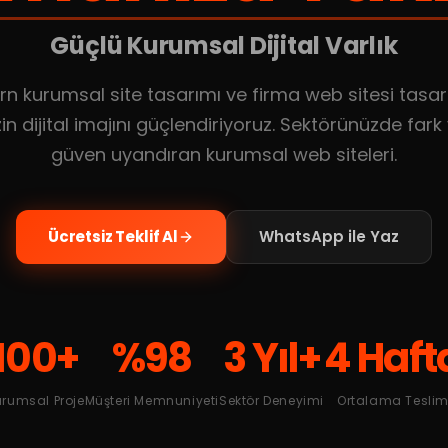
Güçlü Kurumsal Dijital Varlık
n kurumsal site tasarımı ve firma web sitesi tasar
izin dijital imajını güçlendiriyoruz. Sektörünüzde fark
güven uyandıran kurumsal web siteleri.
Ücretsiz Teklif Al
WhatsApp ile Yaz
100+
%98
3 Yıl+
4 Haft
urumsal Proje
Müşteri Memnuniyeti
Sektör Deneyimi
Ortalama Tesli