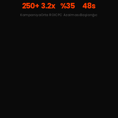
250+
3.2x
%35
48s
Kampaniya
Orta ROI
CPC Azalması
Başlanğıc