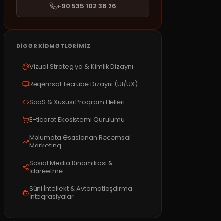
+90 535 102 36 26
DIGƏR XIDMƏTLƏRIMIZ
Vizual Strategiya & Kimlik Dizaynı
Rəqəmsal Təcrübə Dizaynı (UI/UX)
SaaS & Xüsusi Proqram Həlləri
E-ticarət Ekosistemi Qurulumu
Məlumata Əsaslanan Rəqəmsal
Marketinq
Sosial Media Dinamikası &
İdarəetmə
Süni İntellekt & Avtomatlaşdırma
İnteqrasiyaları