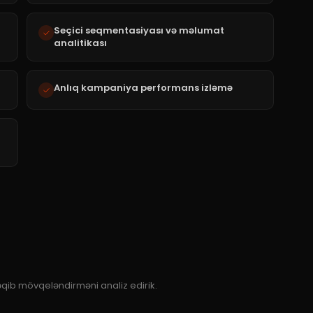
Seçici seqmentasiyası və məlumat
analitikası
Anlıq kampaniya performans izləmə
 rəqib mövqeləndirməni analiz edirik.