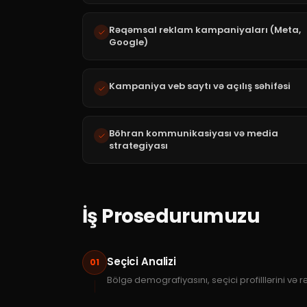
Rəqəmsal reklam kampaniyaları (Meta,
Google)
Kampaniya veb saytı və açılış səhifəsi
Böhran kommunikasiyası və media
strategiyası
İş Prosedurumuzu
Seçici Analizi
01
Bölgə demografiyasını, seçici profilllərini və