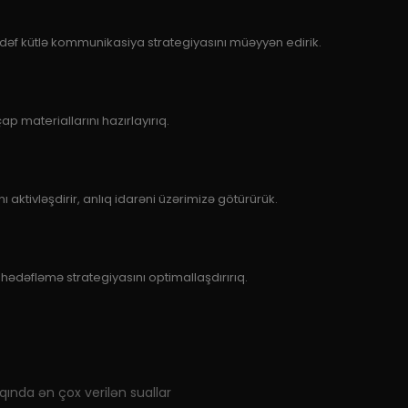
f kütlə kommunikasiya strategiyasını müəyyən edirik.
p materiallarını hazırlayırıq.
 aktivləşdirir, anlıq idarəni üzərimizə götürürük.
hədəfləmə strategiyasını optimallaşdırırıq.
ında ən çox verilən suallar