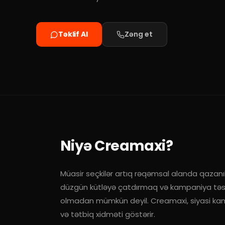
Təklif Al
Zəng et
Niyə Creamaxi?
Müasir seçkilər artıq rəqəmsal alanda qazanıl
düzgün kütləyə çatdırmaq və kampaniya təsir
olmadan mümkün deyil. Creamaxi, siyasi kam
və tətbiq xidməti göstərir.