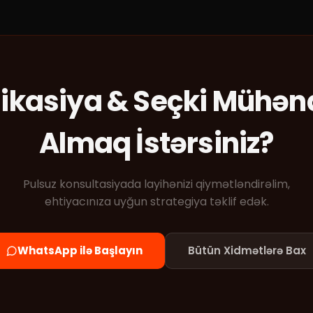
kasiya & Seçki Mühənd
Almaq İstərsiniz?
Pulsuz konsultasiyada layihənizi qiymətləndirəlim,
ehtiyacınıza uyğun strategiya təklif edək.
WhatsApp ilə Başlayın
Bütün Xidmətlərə Bax