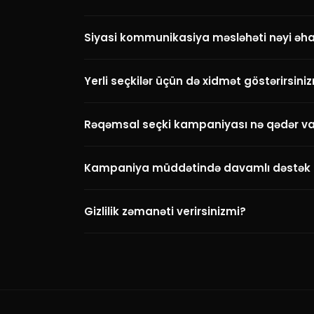
Siyasi kommunikasiya məsləhəti nəyi əha
Yerli seçkilər üçün də xidmət göstərirsini
Rəqəmsal seçki kampaniyası nə qədər va
Kampaniya müddətində davamlı dəstə
Gizlilik zəmanəti verirsinizmi?