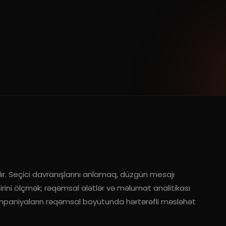
ır. Seçici davranışlarını anlamaq, düzgün mesajı
ini ölçmək; rəqəmsal alətlər və məlumat analitikası
paniyaların rəqəmsal boyutunda hərtərəfli məsləhət