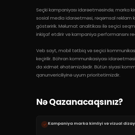
Seçki kampaniyası idarəetməsində; marka kim
sosial media idarəetməsi, rəqəmsal reklam k
göstəririk. Məlumat analitikası ilə seçici seq
inkişaf etdirir və kampaniya performansını real
Veb sayt, mobil tətbiq və seçici kommunikasi
keçirilir. Böhran kommunikasiyası idarəetməsi
da xidmət əhatəmizdədir. Bütün siyasi kommun
qanunvericiliyinə uyum prioritetimizdir.
Nə Qazanacaqsınız?
Kampaniya marka kimliyi və vizual diza