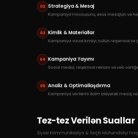
Strategiya & Mesaj
02
Kampaniya mövzusunu, əsas mesajları və hədə
Kimlik & Materiallar
03
Kampaniya vizual kimliyi, bütün rəqəmsal və ça
Kampaniya Yayımı
04
Sosial media, rəqəmsal reklam və veb varlığını
Analiz & Optimallaşdırma
05
Kampaniya verilərini daim izləyərək mesaj və 
Tez-tez Verilən Suallar
Siyasi Kommunikasiya & Seçki Mühəndisliyi
haqq