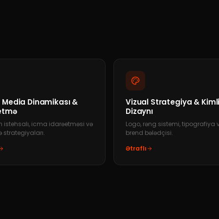
l Media Dinamikası &
Vizual Strategiya & Kiml
etmə
Dizaynı
istehsalı, icma idarəetməsi və
Logo, rəng sistemi, tipografiya 
strategiyaları.
brend bələdçisi.
Ətraflı