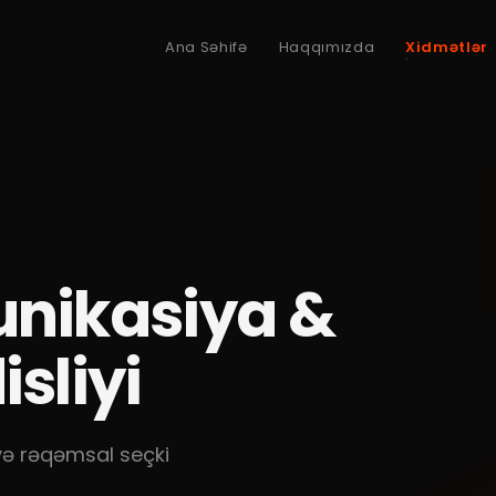
Ana Səhifə
Haqqımızda
Xidmətlər
nikasiya &
sliyi
və rəqəmsal seçki