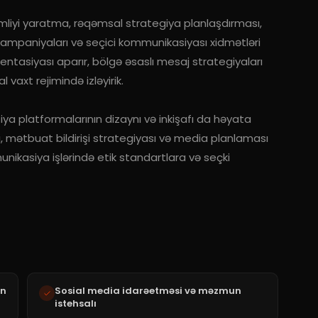
liyi yaratma, rəqəmsal strategiya planlaşdırması,
ampaniyaları və seçici kommunikasiyası xidmətləri
mentasiyası aparır, bölgə əsaslı mesaj strategiyaları
 vaxt rejimində izləyirik.
ya platformalarının dizaynı və inkişafı da həyata
, mətbuat bildirişi strategiyası və media planlaması
ikasiya işlərində etik standartlara və seçki
yn
Sosial media idarəetməsi və məzmun
istehsalı