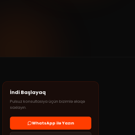
İndi Başlayaq
Pulsuz konsultasiya üçün bizimlə əlaqə
saxlayın.
WhatsApp ilə Yazın