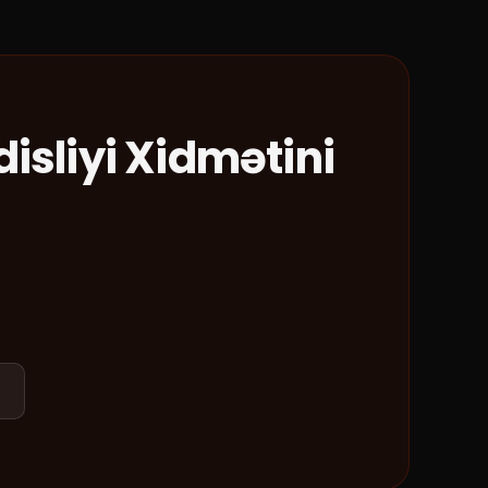
isliyi
Xidmətini