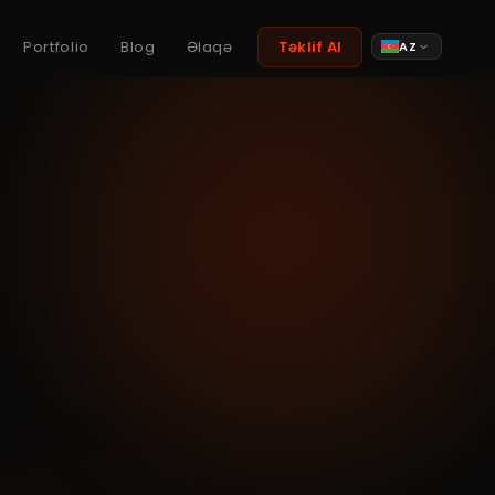
Portfolio
Blog
Əlaqə
Təklif Al
AZ