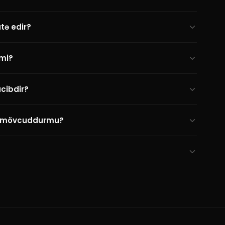
tə edir?
zmi?
cibdir?
k mövcuddurmu?