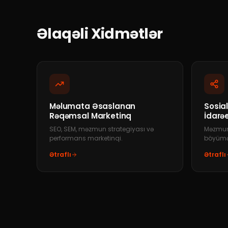
Əlaqəli Xidmətlər
Məlumata Əsaslanan
Sosia
Rəqəmsal Marketinq
İdarə
SEO, SEM, məzmun strategiyası və
Məzmun 
performans marketinqi.
böyümə 
Ətraflı
Ətraflı