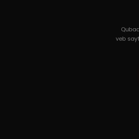
Qubada
veb sayt