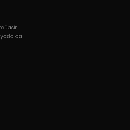
 müasir
ünyada da