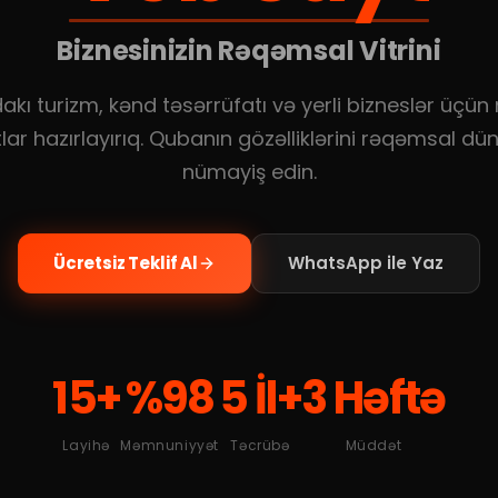
Biznesinizin Rəqəmsal Vitrini
kı turizm, kənd təsərrüfatı və yerli bizneslər üçün
lar hazırlayırıq. Qubanın gözəlliklərini rəqəmsal d
nümayiş edin.
Ücretsiz Teklif Al
WhatsApp ile Yaz
15+
%98
5 İl+
3 Həftə
Layihə
Məmnuniyyət
Təcrübə
Müddət