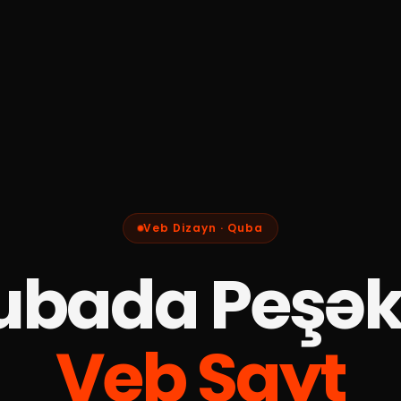
Veb Dizayn · Quba
ubada Peşək
Veb Sayt