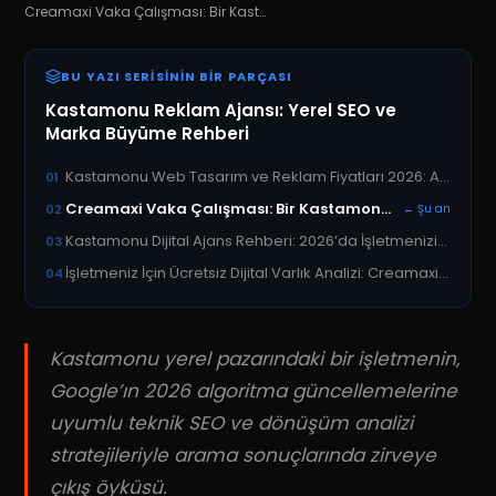
Creamaxi Vaka Çalışması: Bir Kastamonu Markasını Google’da Nasıl 1. Sıraya Taşıdık?
BU YAZI SERISININ BIR PARÇASI
Kastamonu Reklam Ajansı: Yerel SEO ve
Marka Büyüme Rehberi
Kastamonu Web Tasarım ve Reklam Fiyatları 2026: Ajans Maliyet Rehberi
01
Creamaxi Vaka Çalışması: Bir Kastamonu Markasını Google’da Nasıl 1. Sıraya Taşıdık?
02
← Şu an
Kastamonu Dijital Ajans Rehberi: 2026’da İşletmenizi Büyütecek Stratejiler
03
İşletmeniz İçin Ücretsiz Dijital Varlık Analizi: Creamaxi ile Kastamonu’da Zirveye Çıkın
04
Kastamonu yerel pazarındaki bir işletmenin,
Google’ın 2026 algoritma güncellemelerine
uyumlu teknik SEO ve dönüşüm analizi
stratejileriyle arama sonuçlarında zirveye
çıkış öyküsü.