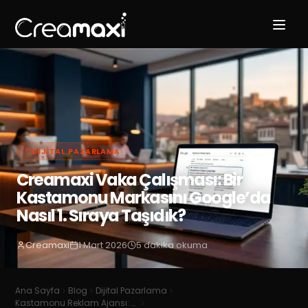
DIJITAL PAZARLAMA
Creamaxi Vaka Çalışması: Bir
Kastamonu Markasını Google’da
Nasıl 1. Sıraya Taşıdık?
Creamaxi
1 Mart 2026
5
dakika okuma
Ana Sayfa
Blog
Dijital Pazarlama
Kastamonu Reklam Ajansı: Yerel SEO ve Marka Büyüme Rehberi