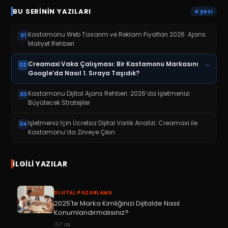
BU SERININ YAZILARI
4
yazı
Kastamonu Web Tasarım ve Reklam Fiyatları 2026: Ajans
01
Maliyet Rehberi
Creamaxi Vaka Çalışması: Bir Kastamonu Markasını
←
02
Google’da Nasıl 1. Sıraya Taşıdık?
Kastamonu Dijital Ajans Rehberi: 2026’da İşletmenizi
03
Büyütecek Stratejiler
İşletmeniz İçin Ücretsiz Dijital Varlık Analizi: Creamaxi ile
04
Kastamonu’da Zirveye Çıkın
İLGILI YAZILAR
DIJITAL PAZARLAMA
2025'te Marka Kimliğinizi Dijitalde Nasıl
Konumlandırmalısınız?
7
dk