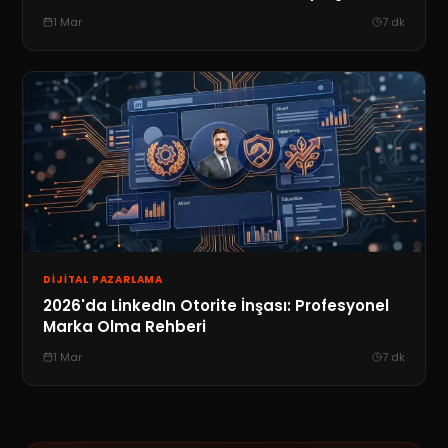
1 Mar
7
dk
DIJITAL PAZARLAMA
2026'da LinkedIn Otorite İnşası: Profesyonel
Marka Olma Rehberi
1 Mar
7
dk