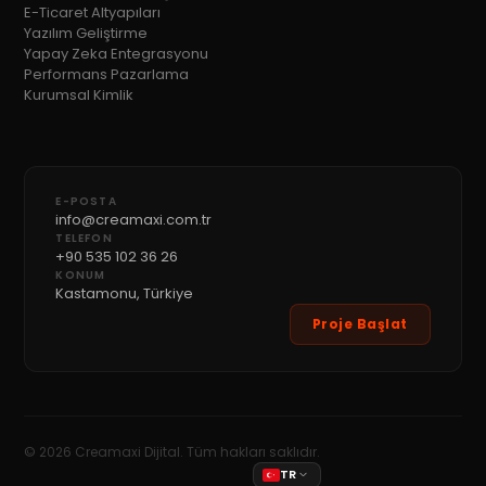
E-Ticaret Altyapıları
Yazılım Geliştirme
Yapay Zeka Entegrasyonu
Performans Pazarlama
Kurumsal Kimlik
E-POSTA
info@creamaxi.com.tr
TELEFON
+90 535 102 36 26
KONUM
Kastamonu, Türkiye
Proje Başlat
©
2026
Creamaxi Dijital. Tüm hakları saklıdır.
TR