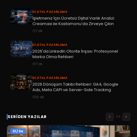
DIJITAL PAZARLAMA
İşletmeniz İçin Ücretsiz Dijital Varlık Analizi:
Creamaxi ile Kastamonu’da Zirveye Çıkın
7
dk
DIJITAL PAZARLAMA
2026'da LinkedIn Otorite İnşası: Profesyonel
Marka Olma Rehberi
7
dk
DIJITAL PAZARLAMA
2026 Dönüşüm Takibi Rehberi: GA4, Google
Ads, Meta CAPI ve Server-Side Tracking
12
dk
SERIDEN YAZILAR
1
/
4
01
/
04