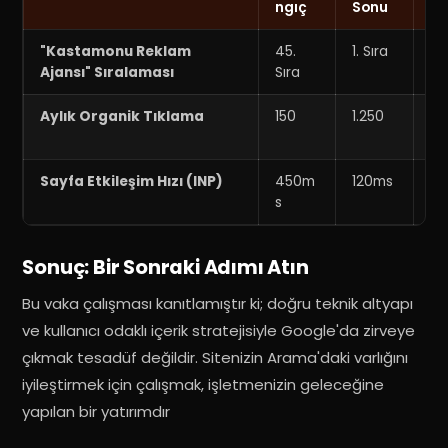
ngıç
Sonu
m
"Kastamonu Reklam
45.
1. Sıra
+
Ajansı" Sıralaması
Sıra
Sı
Aylık Organik Tıklama
150
1.250
%
Ar
Sayfa Etkileşim Hızı (INP)
450m
120ms
%
s
İy
Sonuç: Bir Sonraki Adımı Atın
Bu vaka çalışması kanıtlamıştır ki; doğru teknik altyapı
ve kullanıcı odaklı içerik stratejisiyle Google'da zirveye
çıkmak tesadüf değildir.
Sitenizin Arama'daki varlığını
iyileştirmek için çalışmak, işletmenizin geleceğine
yapılan bir yatırımdır