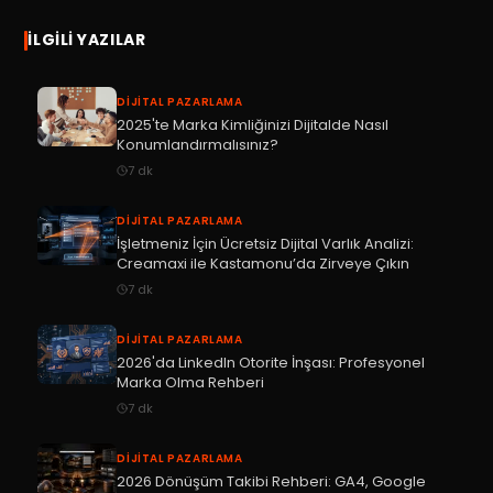
İLGILI YAZILAR
DIJITAL PAZARLAMA
2025'te Marka Kimliğinizi Dijitalde Nasıl
Konumlandırmalısınız?
7
dk
DIJITAL PAZARLAMA
İşletmeniz İçin Ücretsiz Dijital Varlık Analizi:
Creamaxi ile Kastamonu’da Zirveye Çıkın
7
dk
DIJITAL PAZARLAMA
2026'da LinkedIn Otorite İnşası: Profesyonel
Marka Olma Rehberi
7
dk
DIJITAL PAZARLAMA
2026 Dönüşüm Takibi Rehberi: GA4, Google