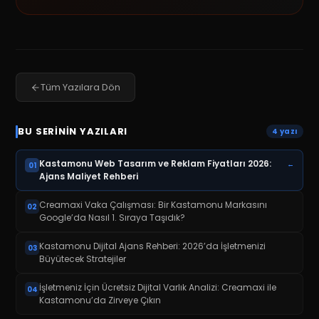
Tüm Yazılara Dön
BU SERININ YAZILARI
4
yazı
Kastamonu Web Tasarım ve Reklam Fiyatları 2026:
←
01
Ajans Maliyet Rehberi
Creamaxi Vaka Çalışması: Bir Kastamonu Markasını
02
Google’da Nasıl 1. Sıraya Taşıdık?
Kastamonu Dijital Ajans Rehberi: 2026’da İşletmenizi
03
Büyütecek Stratejiler
İşletmeniz İçin Ücretsiz Dijital Varlık Analizi: Creamaxi ile
04
Kastamonu’da Zirveye Çıkın