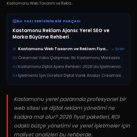
Kastamonu Web Tasarım ve Reklam Fiyatları 2026: Ajans Maliyet Rehberi
BU YAZI SERISININ BIR PARÇASI
Kastamonu Reklam Ajansı: Yerel SEO ve
Marka Büyüme Rehberi
Kastamonu Web Tasarım ve Reklam Fiyatları 2026: Ajans Maliyet Rehberi
01
← Şu an
Creamaxi Vaka Çalışması: Bir Kastamonu Markasını Google’da Nasıl 1. Sıraya Taşıdık?
02
Kastamonu Dijital Ajans Rehberi: 2026’da İşletmenizi Büyütecek Stratejiler
03
İşletmeniz İçin Ücretsiz Dijital Varlık Analizi: Creamaxi ile Kastamonu’da Zirveye Çıkın
04
Kastamonu yerel pazarında profesyonel bir
web sitesi ve dijital reklam yönetimi ne
kadara mal olur? 2026 fiyat paketleri, ROI
odaklı bütçe yönetimi ve yerel işletmeler için
maliyet analizleri bu rehberde.