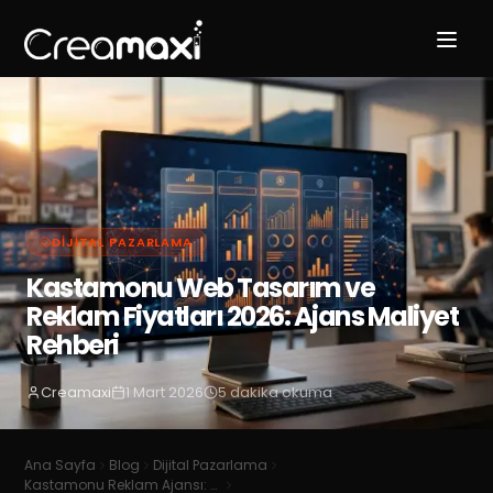
DIJITAL PAZARLAMA
Kastamonu Web Tasarım ve
Reklam Fiyatları 2026: Ajans Maliyet
Rehberi
Creamaxi
1 Mart 2026
5
dakika okuma
Ana Sayfa
Blog
Dijital Pazarlama
Kastamonu Reklam Ajansı: Yerel SEO ve Marka Büyüme Rehberi