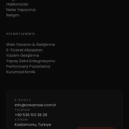
Hakkımızda
Neler Yapıyoruz
İletişim
HIZMETLERIMIZ
Web Tasarım & Geliştirme
E-Ticaret Altyapıları
Yazılım Geliştirme
Yapay Zeka Entegrasyonu
Performans Pazarlama
Kurumsal Kimlik
E-POSTA
info@creamaxi.com.tr
TELEFON
+90 535 102 36 26
KONUM
Kastamonu, Türkiye