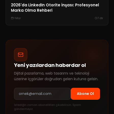
2026'da LinkedIn Otorite İnşası: Profesyonel
Marka Olma Rehberi
1 Mar
7
dk
Yeni yazılardan haberdar ol
Dijital pazarlama, web tasarımı ve teknoloji
üzerine içgörüler doğrudan gelen kutuna gelsin.
Abone Ol
İstediğin zaman abonelikten çıkabilirsin. Spam
göndermeyiz.