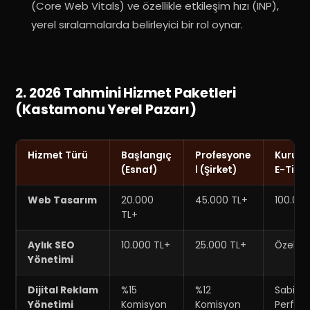
(Core Web Vitals) ve özellikle etkileşim hızı (INP),
yerel sıralamalarda belirleyici bir rol oynar
.
2. 2026 Tahmini Hizmet Paketleri
(Kastamonu Yerel Pazarı)
Hizmet Türü
Başlangıç
Profesyone
Kurums
(Esnaf)
l (Şirket)
E-Tica
Web Tasarım
20.000
45.000 TL+
100.00
TL+
Aylık SEO
10.000 TL+
25.000 TL+
Özel Te
Yönetimi
Dijital Reklam
%15
%12
Sabit +
Yönetimi
Komisyon
Komisyon
Perfor